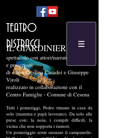
TEATRO
DISTRACCI
IL GIARDINIERE
spettacolo con attori/narratori, pupazzi
e proiezioni
di e con Cristina Casadei e Giuseppe
Viroli
realizzato in collaborazione con il
Centro Famiglie - Comune di Cesena
Tutti i pomeriggi, Pedro rimane in casa da
solo (mamma e papà lavorano). Da solo alle
prese con: la noia, i compiti difficili, la
vicina che non sopporta i rumori.
Un pomeriggio sente suonare il campanello.