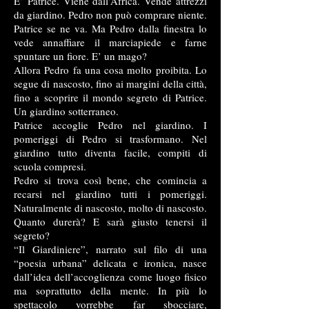
E’ Patrice. Viene dall’Africa. Vende attrezzi
da giardino. Pedro non può comprare niente.
Patrice se ne va. Ma Pedro dalla finestra lo
vede annaffiare il marciapiede e farne
spuntare un fiore. E’ un mago?
Allora Pedro fa una cosa molto proibita. Lo
segue di nascosto, fino ai margini della città,
fino a scoprire il mondo segreto di Patrice.
Un giardino sotterraneo.
Patrice accoglie Pedro nel giardino. I
pomeriggi di Pedro si trasformano. Nel
giardino tutto diventa facile, compiti di
scuola compresi.
Pedro si trova così bene, che comincia a
recarsi nel giardino tutti i pomeriggi.
Naturalmente di nascosto, molto di nascosto.
Quanto durerà? E sarà giusto tenersi il
segreto?
“Il Giardiniere”, narrato sul filo di una
“poesia urbana” delicata e ironica, nasce
dall’idea dell’accoglienza come luogo fisico
ma soprattutto della mente. In più lo
spettacolo vorrebbe far sbocciare,