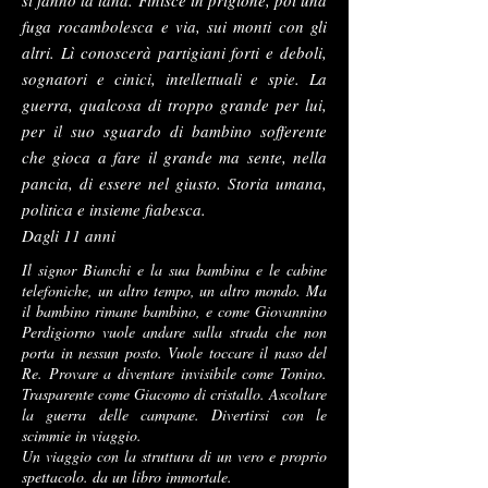
si fanno la tana. Finisce in prigione, poi una
fuga rocambolesca e via, sui monti con gli
altri. Lì conoscerà partigiani forti e deboli,
sognatori e cinici, intellettuali e spie. La
guerra, qualcosa di troppo grande per lui,
per il suo sguardo di bambino sofferente
che gioca a fare il grande ma sente, nella
pancia, di essere nel giusto. Storia umana,
politica e insieme fiabesca.
Dagli 11 anni
Il signor Bianchi e la sua bambina e le cabine
telefoniche, un altro tempo, un altro mondo. Ma
il bambino rimane bambino, e come Giovannino
Perdigiorno vuole andare sulla strada che non
porta in nessun posto. Vuole toccare il naso del
Re. Provare a diventare invisibile come Tonino.
Trasparente come Giacomo di cristallo. Ascoltare
la guerra delle campane. Divertirsi con le
scimmie in viaggio.
Un viaggio con la struttura di un vero e proprio
spettacolo. da un libro immortale.