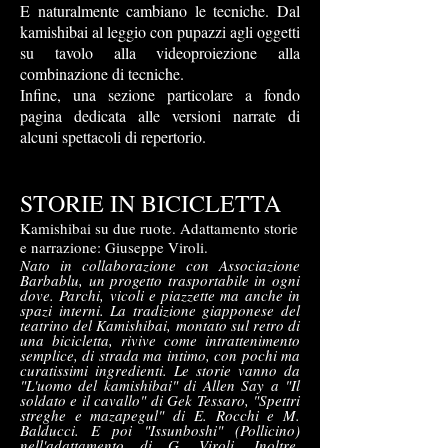
E naturalmente cambiano le tecniche. Dal
kamishibai al leggio con pupazzi agli oggetti
su tavolo alla videoproiezione alla
combinazione di tecniche.
Infine, una sezione particolare a fondo
pagina dedicata alle versioni narrate di
alcuni spettacoli di repertorio.
STORIE IN BICICLETTA
Kamishibai su due ruote. Adattamento storie
e narrazione: Giuseppe Viroli.
Nato in collaborazione con Associazione
Barbablu, un progetto trasportabile in ogni
dove. Parchi, vicoli e piazzette ma anche in
spazi interni. La tradizione giapponese del
teatrino del Kamishibai, montato sul retro di
una bicicletta, rivive come intrattenimento
semplice, di strada ma intimo, con pochi ma
curatissimi ingredienti. Le storie vanno da
"L'uomo del kamishibai" di Allen Say a "Il
soldato e il cavallo" di Gek Tessaro, "Spettri
streghe e mazapegul" di E. Rocchi e M.
Balducci. E poi "Issunboshi" (Pollicino)
nell'adattamento di G. Viroli. Inoltre,