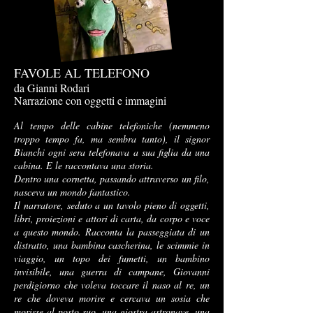
FAVOLE AL TELEFONO
da Gianni Rodari
Narrazione con oggetti e immagini
Al tempo delle cabine telefoniche (nemmeno
troppo tempo fa, ma sembra tanto), il signor
Bianchi ogni sera telefonava a sua figlia da una
cabina. E le raccontava una storia.
Dentro una cornetta, passando attraverso un filo,
nasceva un mondo fantastico.
Il narratore, seduto a un tavolo pieno di oggetti,
libri, proiezioni e attori di carta, da corpo e voce
a questo mondo. Racconta la passeggiata di un
distratto, una bambina cascherina, le scimmie in
viaggio, un topo dei fumetti, un bambino
invisibile, una guerra di campane, Giovanni
perdigiorno che voleva toccare il naso al re, un
re che doveva morire e cercava un sosia che
morisse al posto suo, una giostra astronave, una