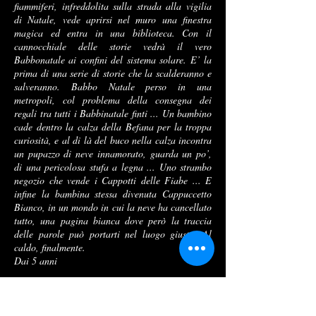
fiammiferi, infreddolita sulla strada alla vigilia
di Natale, vede aprirsi nel muro una finestra
magica ed entra in una biblioteca. Con il
cannocchiale delle storie vedrà il vero
Babbonatale ai confini del sistema solare. E’ la
prima di una serie di storie che la scalderanno e
salveranno. Babbo Natale perso in una
metropoli, col problema della consegna dei
regali tra tutti i Babbinatale finti ... Un bambino
cade dentro la calza della Befana per la troppa
curiosità, e al di là del buco nella calza incontra
un pupazzo di neve innamorato, guarda un po’,
di una pericolosa stufa a legna ... Uno strambo
negozio che vende i Cappotti delle Fiabe ... E
infine la bambina stessa divenuta Cappuccetto
Bianco, in un mondo in cui la neve ha cancellato
tutto, una pagina bianca dove però la traccia
delle parole può portarti nel luogo giusto. Al
caldo, finalmente.
Dai 5 anni
FIABE D’INVERNO
IL
ovvero
PUPAZZO DI NEVE E
ALTRE STORIE