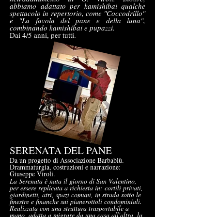
abbiamo adattato per kamishibai qualche
spettacolo in repertorio, come "Coccodrillo"
e "La favola del pane e della luna",
combinando kamishibai e pupazzi.
Dai 4/5 anni, per tutti.
SERENATA DEL PANE
Da un progetto di Associazione Barbablù.
Drammaturgia, costruzioni e narrazione:
Giuseppe Viroli.
La Serenata è nata il giorno di San Valentino,
per essere replicata a richiesta in: cortili privati,
giardinetti, atri, spazi comuni, in strada sotto le
finestre e finanche sui pianerottoli condominiali.
Realizzata con una struttura trasportabile a
mano, adatta a migrare da una casa all'altra, la