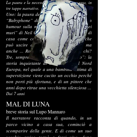
La paura e la necessaria convivenza con essa, in
tre tappe narrative.
Uno: la paura del diverso, presa in giro nel
“Babyphone” di Van Loon, storia di british
humour sulla mostruosità. Due, “I lupi nei
muri” di Neil Gaiman: l’interno dei muri di
casa come contenitore di una paura che
può uscire da un momento all’altro, ma
anche ... Rovesciarsi. Chi fa paura a chi?
Tre, sempre di Van Loon, “Il quadro”: la
storia inquietante di un paesino del Nord
Europa, nel quale a una bambina vittima di
superstizione viene cucito un occhio perché
non porti più sfortuna, e di un pittore che
anni dopo ritrae una vecchietta silenziosa ...
Dai 7 anni
MAL DI LUNA
breve storia sul Lupo Mannaro
Il narratore racconta di quando, in un
parco vicino a casa sua, cominciò a
scomparire della gente. E di come un suo